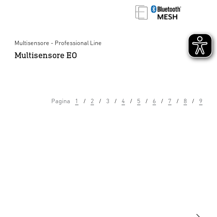
Multisensore - Professional Line
Multisensore EO
Pagina
1
2
3
4
5
6
7
8
9