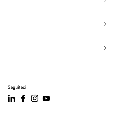
Luce
Sensori
STEINEL Tools
La nostra missione
STEINEL Solutions
Contatto
Seguiteci