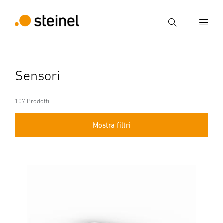
Ricerca
Inserire il termine di ricerca
Sensori
Ricerca
107 Prodotti
Mostra filtri