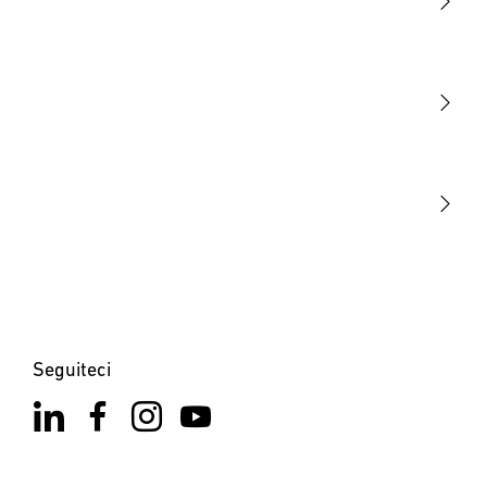
Luce
Sensori
STEINEL Tools
La nostra missione
STEINEL Solutions
Contatto
Seguiteci