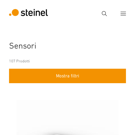
Ricerca
Inserire il termine di ricerca
Sensori
Ricerca
107 Prodotti
Mostra filtri