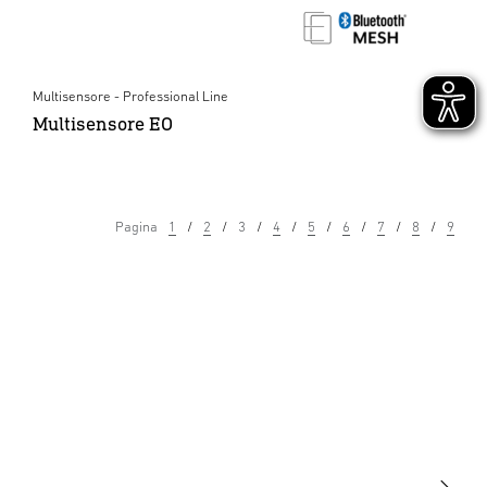
Multisensore - Professional Line
Multisensore EO
Pagina
1
2
3
4
5
6
7
8
9