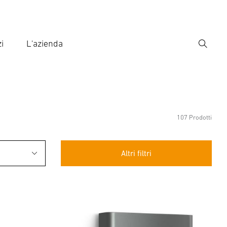
i
L'azienda
Ricerca
rire il termine di ricerca
ca
107 Prodotti
Altri filtri