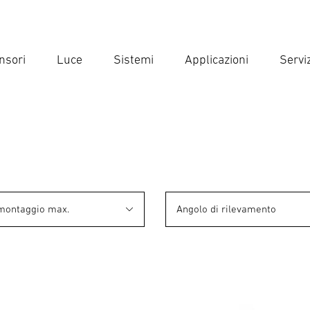
nsori
Luce
Sistemi
Applicazioni
Serviz
Inse
Ricer
 montaggio max.
Angolo di rilevamento