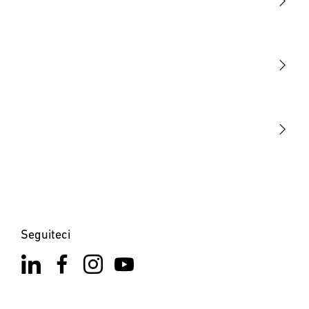
Luce
Sensori
STEINEL Tools
La nostra missione
STEINEL Solutions
Contatto
Seguiteci