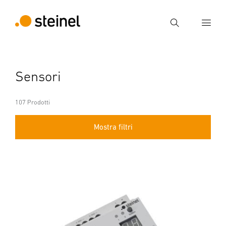
Ricerca
Inserire il termine di ricerca
Sensori
Ricerca
107 Prodotti
Mostra filtri