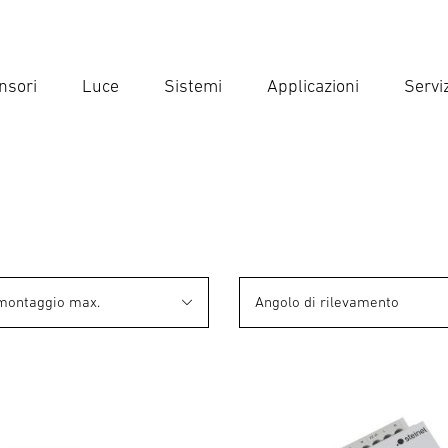
nsori
Luce
Sistemi
Applicazioni
Serviz
Inse
Ricer
 montaggio max.
Angolo di rilevamento