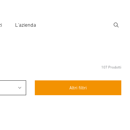
i
L'azienda
Ricerca
rire il termine di ricerca
ca
107 Prodotti
Altri filtri