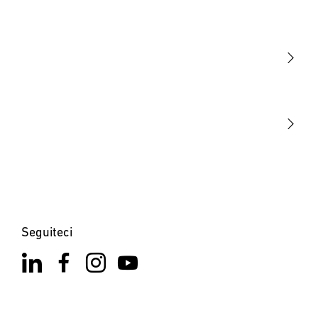
Luce
Sensori
STEINEL Tools
La nostra missione
STEINEL Solutions
Contatto
Seguiteci