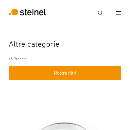
Ricerca
Inserire il termine di ricerca
Altre categorie
Ricerca
45 Prodotti
Mostra filtri