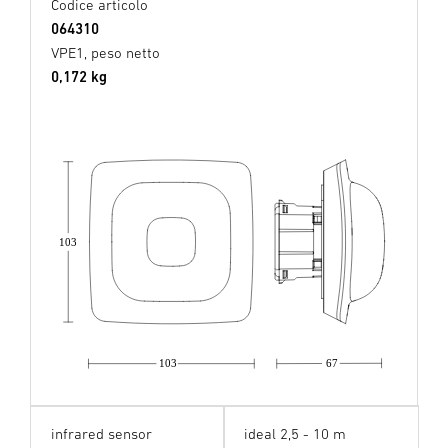
Codice articolo
064310
VPE1, peso netto
0,172 kg
103
103
67
infrared sensor
ideal 2,5 - 10 m