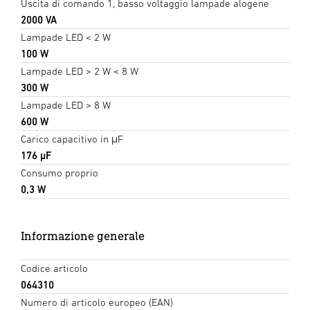
Uscita di comando 1, basso voltaggio lampade alogene
2000 VA
Lampade LED < 2 W
100 W
Lampade LED > 2 W < 8 W
300 W
Lampade LED > 8 W
600 W
Carico capacitivo in μF
176 µF
Consumo proprio
0,3 W
Informazione generale
Codice articolo
064310
Numero di articolo europeo (EAN)