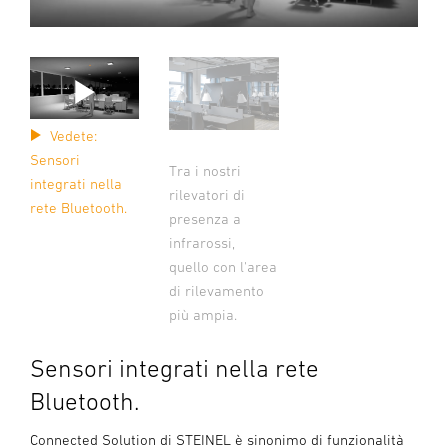
Vedete:
Sensori
Tra i nostri
integrati nella
rilevatori di
rete Bluetooth.
presenza a
infrarossi,
quello con l'area
di rilevamento
più ampia.
Sensori integrati nella rete
Bluetooth.
Connected Solution di STEINEL è sinonimo di funzionalità