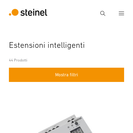
Ricerca
Inserire il termine di ricerca
Estensioni intelligenti
Ricerca
44 Prodotti
Mostra filtri