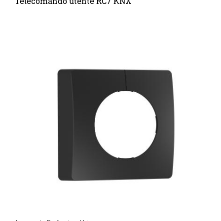
Telecomando utente RC7 KNX