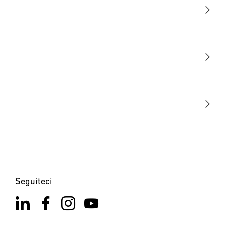
Luce
Sensori
STEINEL Tools
La nostra missione
STEINEL Solutions
Contatto
Seguiteci