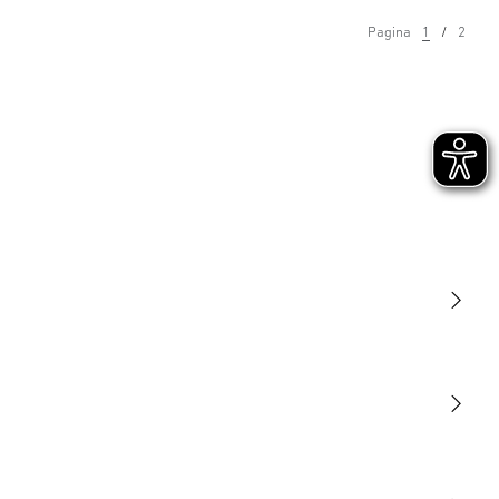
Pagina
1
2
Luce
Sensori
STEINEL Tools
La nostra missione
STEINEL Solutions
Contatto