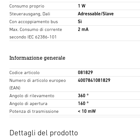
Consumo proprio
1 W
Steuerausgang, Dali
Adressable/Slave
Con accoppiamento bus
Sì
Max. Consumo di corrente
2 mA
secondo IEC 62386-101
Informazione generale
Codice articolo
081829
Numero di articolo europeo
4007841081829
(EAN)
Angolo di rilevamento
360 °
Angolo di apertura
160 °
Potenza di trasmissione
< 10 mW
Dettagli del prodotto