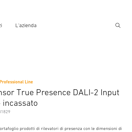
i
L'azienda
Ricerca
rire il termine di ricerca
ca
o
Professional Line
ni sul produttore
nsor True Presence DALI-2 Input
- incassato
81829
ortafoglio prodotti di rilevatori di presenza con le dimensioni di