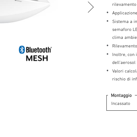
rilevamento
Applicazione 
Sistema a in
semaforo LED
clima ambie
Rilevamento 
Inoltre, con
dell'aerosol
Valori calco
rischio di i
Montaggio