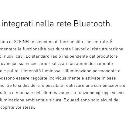
integrati nella rete Bluetooth.
ion di STEINEL è sinonimo di funzionalità concentrate. È
mentare la funzionalità bus durante i lavori di ristrutturazione
i nuovi cavi. Lo standard radio indipendente dal produttore
to ovunque sia necessario realizzare un ammodernamento
o e pulito. L’intensità luminosa, l’illuminazione permanente e
possono essere regolate individualmente e attivate in base
orno. Se lo si desidera, è possibile realizzare una combinazione di
atico e manuale dell’illuminazione. La funzione «gruppi vicini»
lluminazione ambientale sicura. E questi sono solo alcuni dei
scoprite voi stessi.