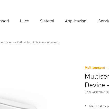
nsori
Luce
Sistemi
Applicazioni
Serviz
Inse
Ricer
ue Presence DALI-2 Input Device - incassato
nce DALI-2 Input Device - incassat
Multisensore - 
Scaricare
Istruzioni di Sicurezza e Avvertenze
Informazio
Multise
Device 
EAN 40078410
Nel nostro p