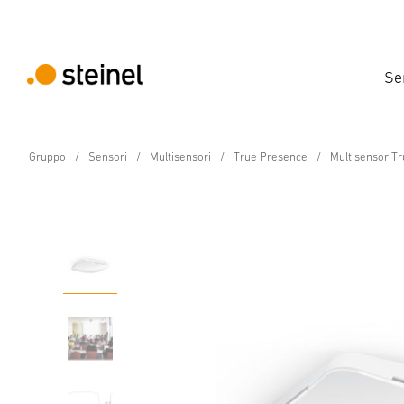
Se
Gruppo
Sensori
Multisensori
True Presence
Multisensor Tr
Multisensore - Professional Line
Multisensor True Prese
Caratteristiche
Dati tecnici
Dettagli del prodotto