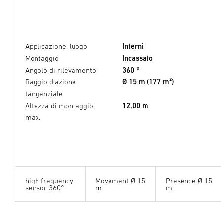
Applicazione, luogo
Interni
Montaggio
Incassato
Angolo di rilevamento
360 °
Raggio d'azione
Ø 15 m (177 m²)
tangenziale
Altezza di montaggio
12,00 m
max.
high frequency
Movement Ø 15
Presence Ø 15
sensor 360°
m
m