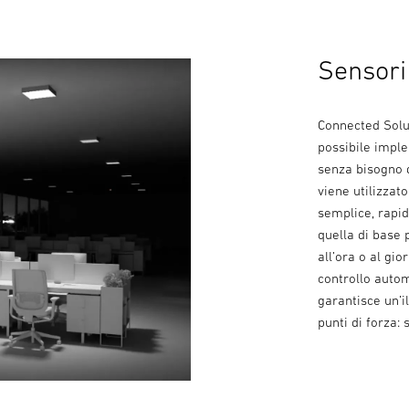
Sensori 
Connected Solut
possibile imple
senza bisogno d
viene utilizza
semplice, rapid
quella di base 
all’ora o al gi
controllo autom
garantisce un’i
punti di forza: 