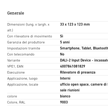
Generale
Dimensioni (lung. x largh. x
33 x 123 x 123 mm
alt.)
Con rilevatore di movimento
Sì
Garanzia del produttore
5 anni
Impostazioni tramite
Smartphone, Tablet, Bluetoot
Con telecomando
No
Variante
DALI-2 Input Device - incassat
VPE1, EAN
4007841081829
Esecuzione
Rilevatore di presenza
Applicazione, luogo
Interni
Applicazione, locale
ufficio open space, camere di 
sale riunioni
colore
bianco
Colore, RAL
9003