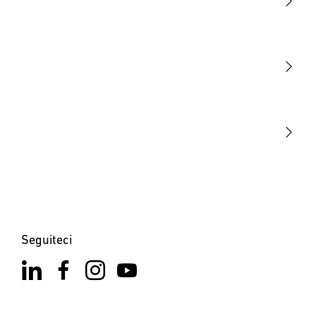
Luce
Sensori
STEINEL Tools
La nostra missione
STEINEL Solutions
Contatto
Seguiteci