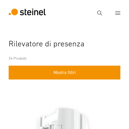
Ricerca
Inserire il termine di ricerca
Rilevatore di presenza
Ricerca
24 Prodotti
Mostra filtri