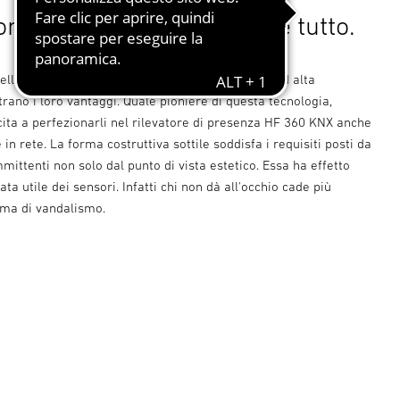
n si vede. Lui invece vede tutto.
nelle aree pubbliche di edifici moderni i sensori ad alta
ano i loro vantaggi. Quale pioniere di questa tecnologia,
ita a perfezionarli nel rilevatore di presenza HF 360 KNX anche
in rete. La forma costruttiva sottile soddisfa i requisiti posti da
mmittenti non solo dal punto di vista estetico. Essa ha effetto
ta utile dei sensori. Infatti chi non dà all'occhio cade più
ima di vandalismo.