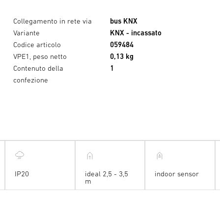
Collegamento in rete via
bus KNX
Variante
KNX - incassato
Codice articolo
059484
VPE1, peso netto
0,13 kg
Contenuto della
1
confezione
IP20
ideal 2,5 - 3,5
indoor sensor
m