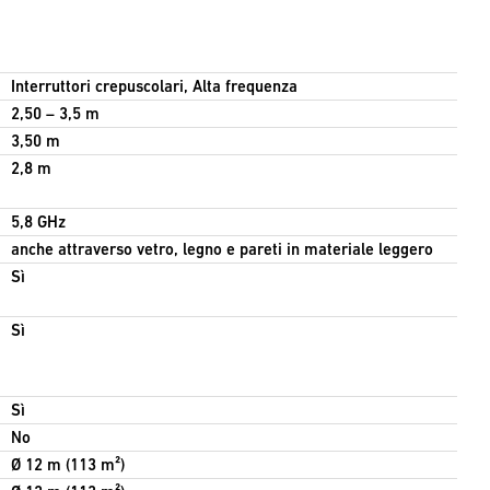
Interruttori crepuscolari, Alta frequenza
2,50 – 3,5 m
3,50 m
2,8 m
5,8 GHz
anche attraverso vetro, legno e pareti in materiale leggero
Sì
Sì
Sì
No
Ø 12 m (113 m²)