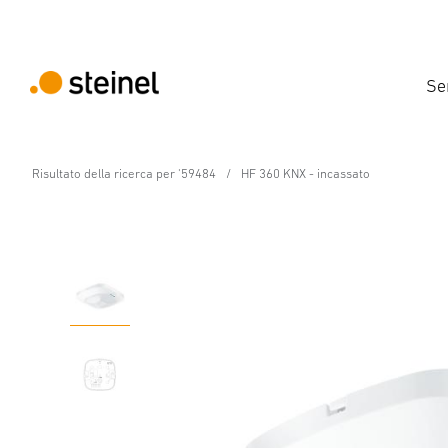
Se
Risultato della ricerca per '59484
HF 360 KNX - incassato
Rilevatore di presenza - Professional Line
HF 360 KNX - incassat
Caratteristiche
Dati tecnici
Dettagli del prodotto