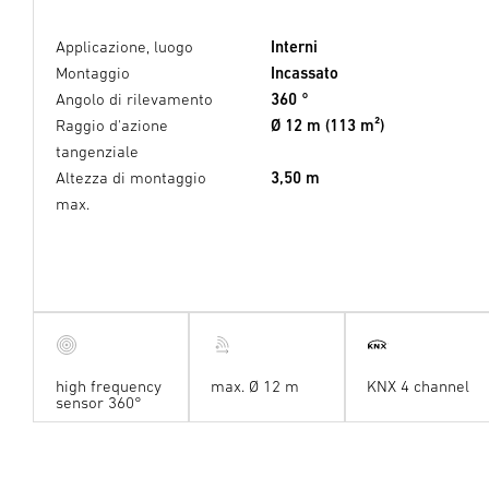
Applicazione, luogo
Interni
Montaggio
Incassato
Angolo di rilevamento
360 °
Raggio d'azione
Ø 12 m (113 m²)
tangenziale
Altezza di montaggio
3,50 m
max.
high frequency
max. Ø 12 m
KNX 4 channel
sensor 360°