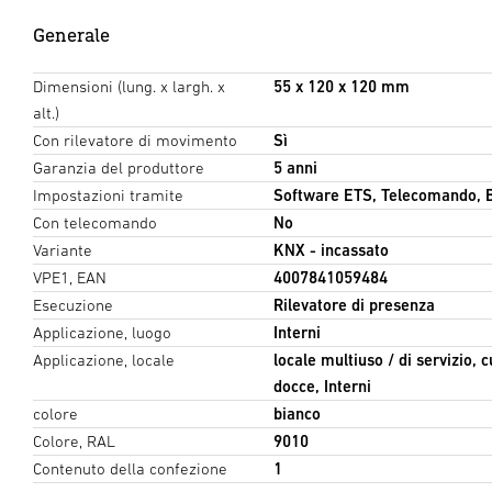
Generale
Dimensioni (lung. x largh. x
55 x 120 x 120 mm
alt.)
Con rilevatore di movimento
Sì
Garanzia del produttore
5 anni
Impostazioni tramite
Software ETS, Telecomando, 
Con telecomando
No
Variante
KNX - incassato
VPE1, EAN
4007841059484
Esecuzione
Rilevatore di presenza
Applicazione, luogo
Interni
Applicazione, locale
locale multiuso / di servizio, 
docce, Interni
colore
bianco
Colore, RAL
9010
Contenuto della confezione
1