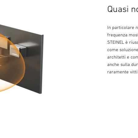
Quasi no
In particolare 
frequenza mostr
STEINEL è riusc
come soluzione 
architetti e co
anche sulla dura
raramente vitt