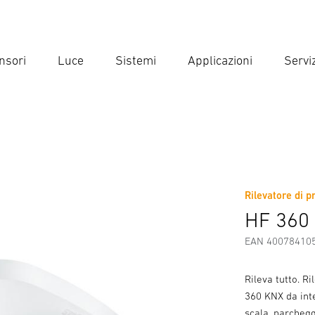
nsori
Luce
Sistemi
Applicazioni
Serviz
Inse
Ricer
o
Rilevatore di p
Scaricare
Istruzioni di Sicurezza e Avvertenze
Informazio
HF 360 
EAN 40078410
Rileva tutto. R
360 KNX da inte
scala, parchegg