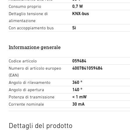
Consumo proprio
0,7 W
Dettaglio tensione di
KNX-bus
alimentazione
Con accoppiamento bus
Sì
Informazione generale
Codice articolo
059484
Numero di articolo europeo
4007841059484
(EAN)
Angolo di rilevamento
360 °
Angolo di apertura
140 °
Potenza di trasmissione
< 1 mW
Corrente nominale
30 mA
Dettagli del prodotto