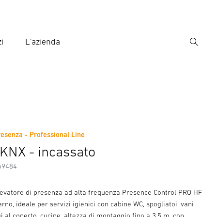
i
L'azienda
Ricerca
rire il termine di ricerca
ca
resenza - Professional Line
ni sul produttore
Accessori
KNX - incassato
59484
ilevatore di presenza ad alta frequenza Presence Control PRO HF
rno, ideale per servizi igienici con cabine WC, spogliatoi, vani
i al coperto, cucine, altezza di montaggio fino a 3,5 m, con