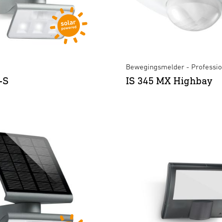
Bewegingsmelder - Professio
-S
IS 345 MX Highbay
XLED home 2 XL S zwart
XLED curved S antraciet
×
×