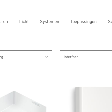
oren
Licht
Systemen
Toepassingen
Se
Voe
Zoek
ng
Interface