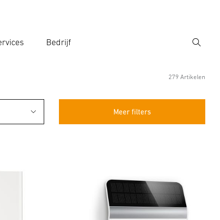
rvices
Bedrijf
Zoek
r een zoekterm in
279 Artikelen
Meer filters