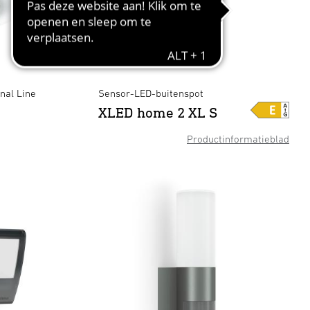
nal Line
Sensor-LED-buitenspot
XLED home 2 XL S
Productinformatieblad