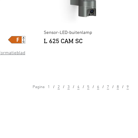
Sensor-LED-buitenlamp
L 625 CAM SC
formatieblad
Pagina
1
2
3
4
5
6
7
8
9