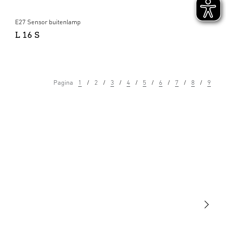
E27 Sensor buitenlamp
L 16 S
Pagina
1
2
3
4
5
6
7
8
9
Licht