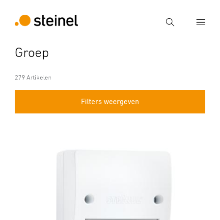
Zoek
Groep
Voer een zoekterm in
Zoek
279 Artikelen
Filters weergeven