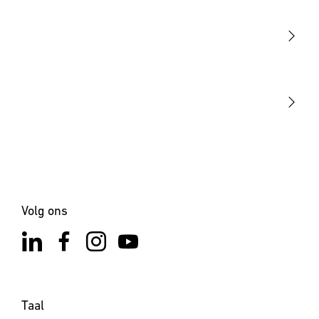
Sensoren
STEINEL Tools
Onze missie
STEINEL Solutions
Contact
Volg ons
Taal