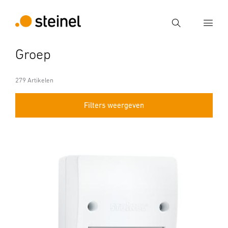
Zoek
Groep
Voer een zoekterm in
Zoek
279 Artikelen
Filters weergeven