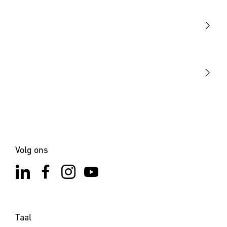
Sensoren
STEINEL Tools
Onze missie
STEINEL Solutions
Contact
Volg ons
Taal