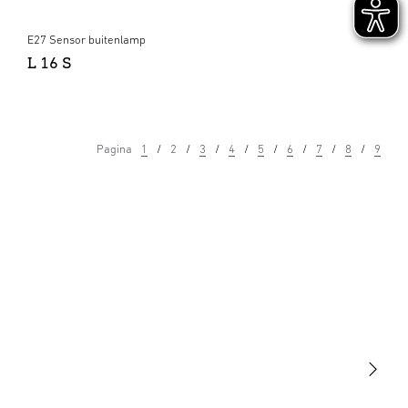
E27 Sensor buitenlamp
L 16 S
Pagina
1
2
3
4
5
6
7
8
9
Licht