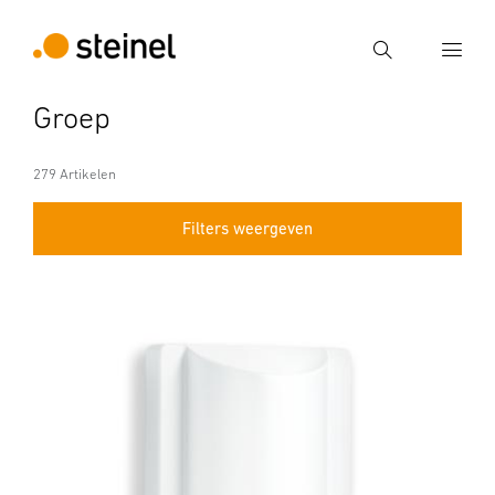
Zoek
Groep
Voer een zoekterm in
Zoek
279 Artikelen
Filters weergeven