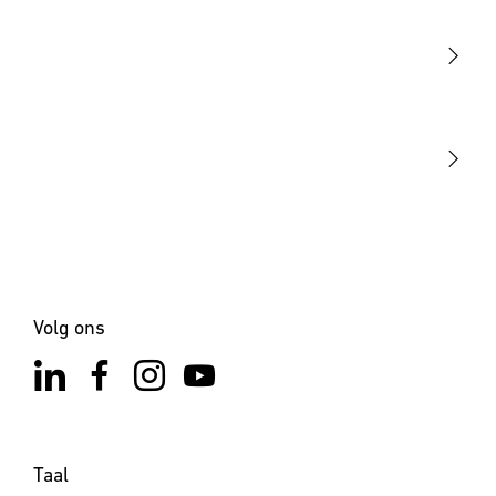
Sensoren
STEINEL Tools
Onze missie
STEINEL Solutions
Contact
Volg ons
Taal