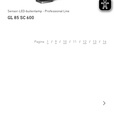
Sensor-LED-buitenlamp - Professional Line
GL 85 SC 600
Pagina
1
9
10
11
12
13
14
Licht