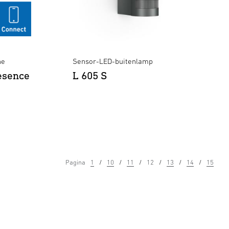
ne
Sensor-LED-buitenlamp
esence
L 605 S
Pagina
1
10
11
12
13
14
15