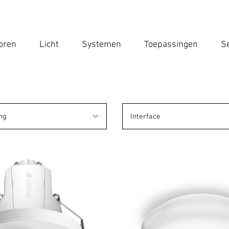
oren
Licht
Systemen
Toepassingen
Se
Voe
Zoek
ng
Interface