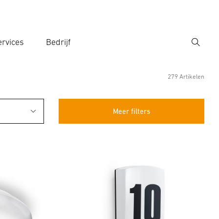
rvices
Bedrijf
Zoek
r een zoekterm in
279 Artikelen
Meer filters