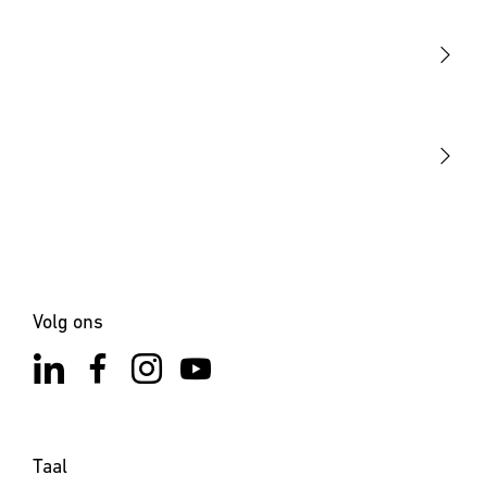
Sensoren
STEINEL Tools
Onze missie
STEINEL Solutions
Contact
Volg ons
Taal