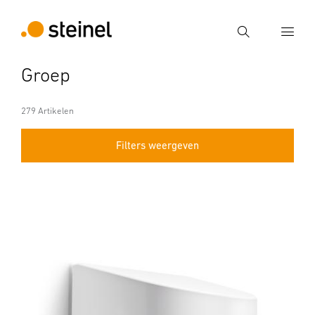
Zoek
Groep
Voer een zoekterm in
Zoek
279 Artikelen
Filters weergeven