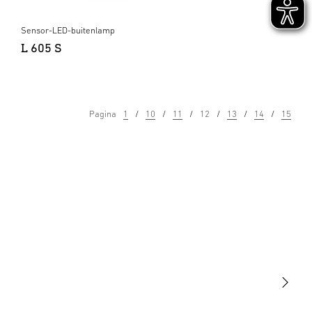
Sensor-LED-buitenlamp
L 605 S
Pagina
1
10
11
12
13
14
15
Licht