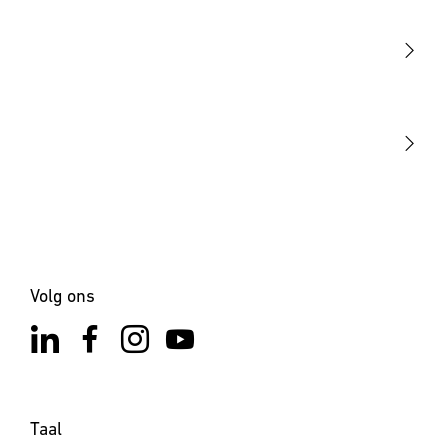
Sensoren
STEINEL Tools
Onze missie
STEINEL Solutions
Contact
Volg ons
Taal