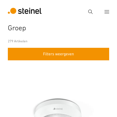
Zoek
Groep
Voer een zoekterm in
Zoek
279 Artikelen
Filters weergeven