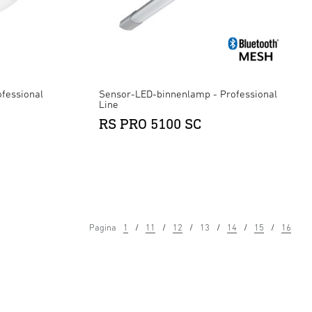
fessional
Sensor-LED-binnenlamp - Professional
Line
RS PRO 5100 SC
Pagina
1
11
12
13
14
15
16