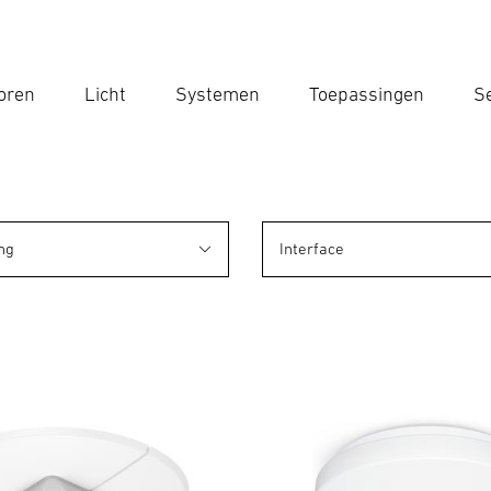
oren
Licht
Systemen
Toepassingen
Se
Voe
Zoek
ng
Interface