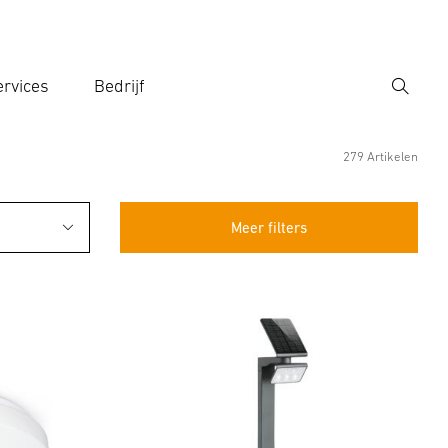
rvices
Bedrijf
Zoek
r een zoekterm in
279 Artikelen
Meer filters