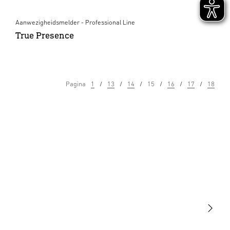
Aanwezigheidsmelder - Professional Line
True Presence
Pagina
1
13
14
15
16
17
18
Licht