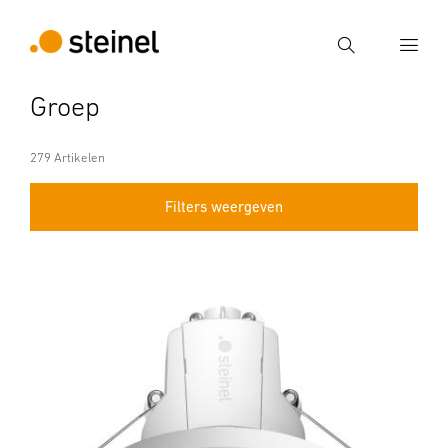
Zoek
Groep
Voer een zoekterm in
Zoek
279 Artikelen
Filters weergeven