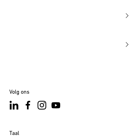
Sensoren
STEINEL Tools
Onze missie
STEINEL Solutions
Contact
Volg ons
Taal