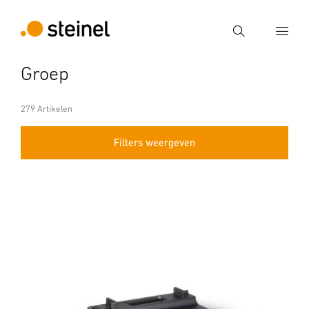
Zoek
Groep
Voer een zoekterm in
Zoek
279 Artikelen
Filters weergeven