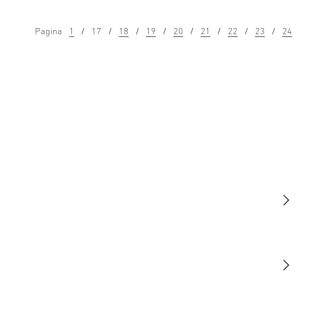
Pagina
1
17
18
19
20
21
22
23
24
Licht
Sensoren
STEINEL Tools
Onze missie
STEINEL Solutions