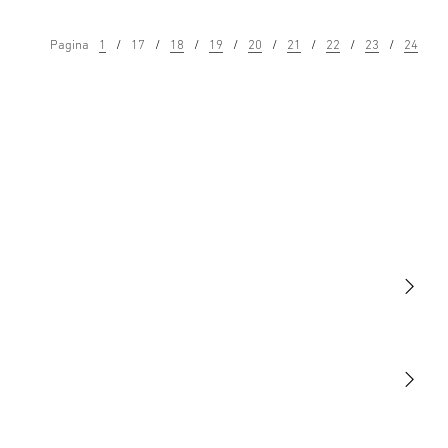
Pagina
1
17
18
19
20
21
22
23
24
Licht
Sensoren
STEINEL Tools
Onze missie
STEINEL Solutions