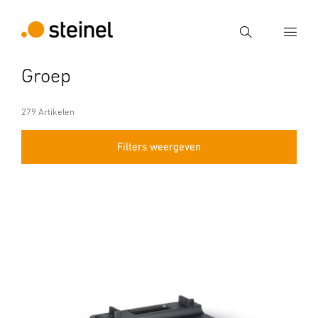
Zoek
Groep
Voer een zoekterm in
Zoek
279 Artikelen
Filters weergeven