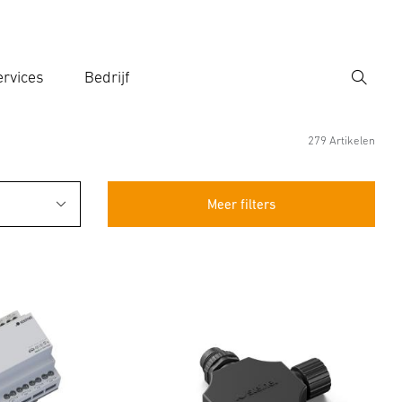
rvices
Bedrijf
Zoek
r een zoekterm in
279 Artikelen
Meer filters