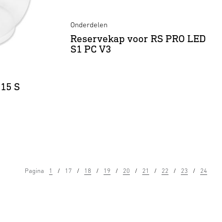
Onderdelen
Reservekap voor RS PRO LED
S1 PC V3
115 S
Pagina
1
17
18
19
20
21
22
23
24