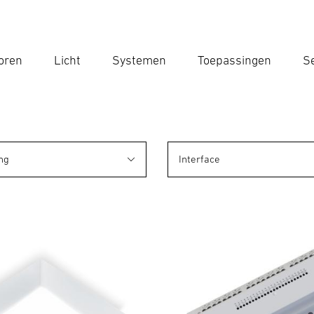
oren
Licht
Systemen
Toepassingen
Se
Voe
Zoek
ng
Interface