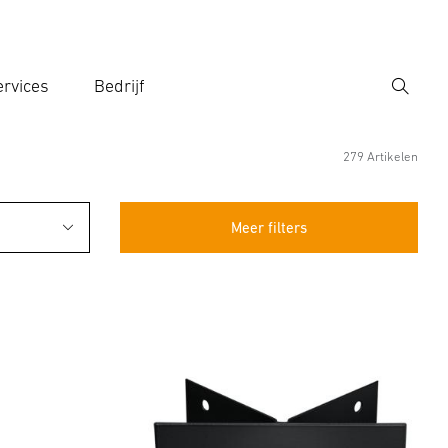
rvices
Bedrijf
Zoek
r een zoekterm in
279 Artikelen
Meer filters