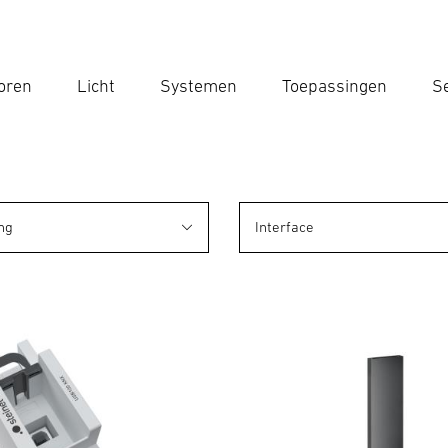
oren
Licht
Systemen
Toepassingen
Se
Voe
Zoek
ng
Interface