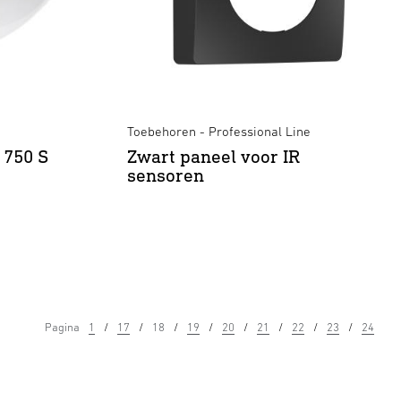
Toebehoren - Professional Line
 750 S
Zwart paneel voor IR
sensoren
Pagina
1
17
18
19
20
21
22
23
24