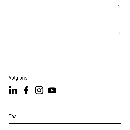
Sensoren
STEINEL Tools
Onze missie
STEINEL Solutions
Contact
Volg ons
Taal