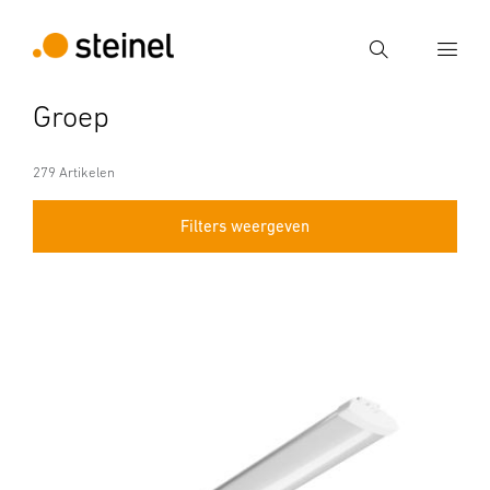
Zoek
Groep
Voer een zoekterm in
Zoek
279 Artikelen
Filters weergeven