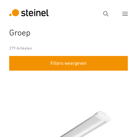
Zoek
Groep
Voer een zoekterm in
Zoek
279 Artikelen
Filters weergeven