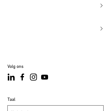
Sensoren
STEINEL Tools
Onze missie
STEINEL Solutions
Contact
Volg ons
Taal