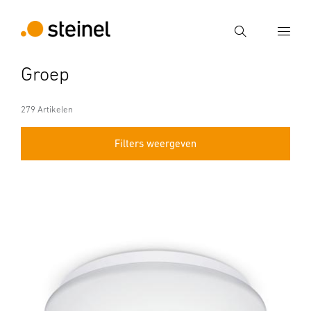
Zoek
Groep
Voer een zoekterm in
Zoek
279 Artikelen
Filters weergeven