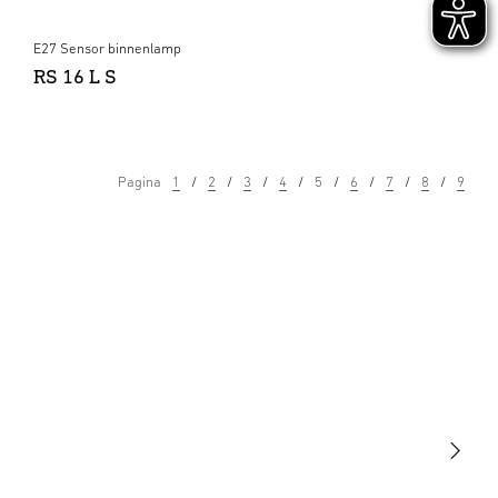
E27 Sensor binnenlamp
RS 16 L S
Pagina
1
2
3
4
5
6
7
8
9
Licht