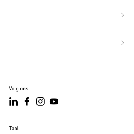
Sensoren
STEINEL Tools
Onze missie
STEINEL Solutions
Contact
Volg ons
Taal