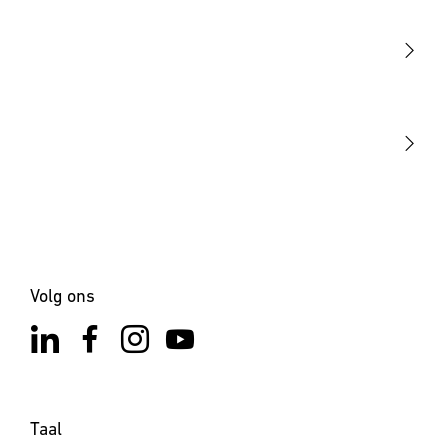
Sensoren
STEINEL Tools
Onze missie
STEINEL Solutions
Contact
Volg ons
Taal