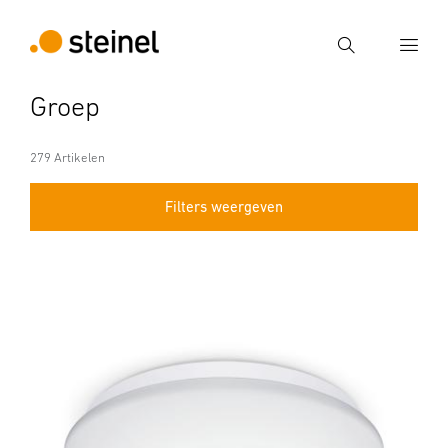
Zoek
Groep
Voer een zoekterm in
Zoek
279 Artikelen
Filters weergeven