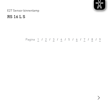
E27 Sensor binnenlamp
RS 16 L S
Pagina
1
2
3
4
5
6
7
8
9
Licht