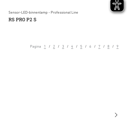
Sensor-LED-binnenlamp - Professional Line
RS PRO P2 S
Pagina
1
2
3
4
5
6
7
8
9
Licht