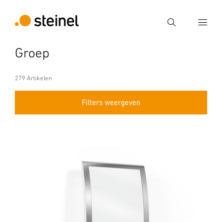
Zoek
Groep
Voer een zoekterm in
Zoek
279 Artikelen
Filters weergeven