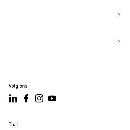
Sensoren
STEINEL Tools
Onze missie
STEINEL Solutions
Contact
Volg ons
Taal