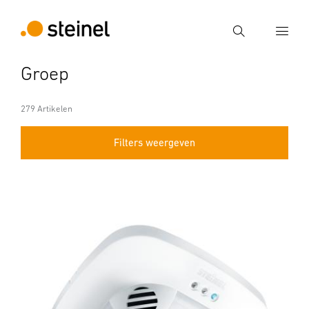
Zoek
Groep
Voer een zoekterm in
Zoek
279 Artikelen
Filters weergeven