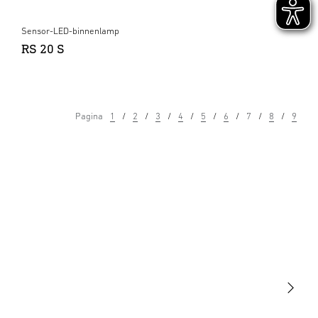
Sensor-LED-binnenlamp
RS 20 S
Pagina
1
2
3
4
5
6
7
8
9
Licht