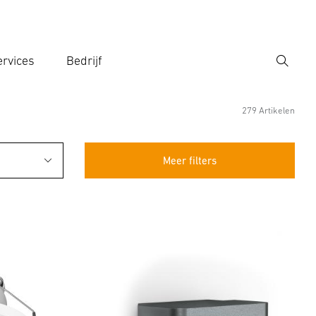
rvices
Bedrijf
Zoek
r een zoekterm in
279 Artikelen
Meer filters