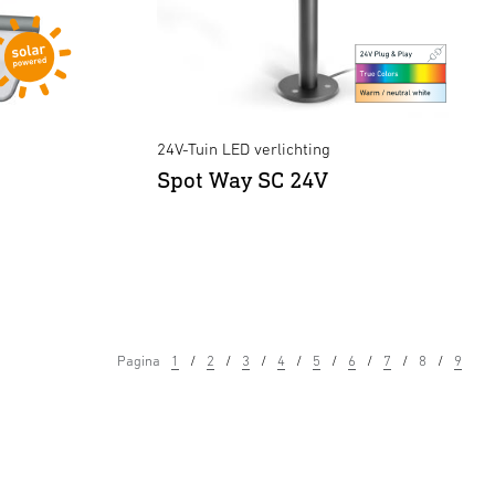
24V-Tuin LED verlichting
Spot Way SC 24V
Pagina
1
2
3
4
5
6
7
8
9