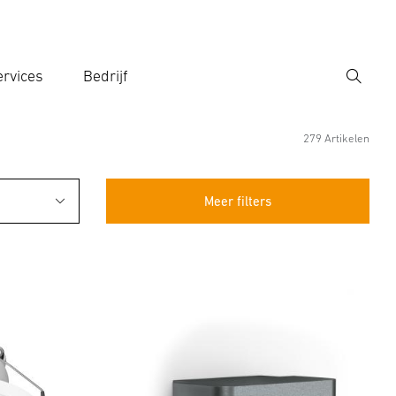
rvices
Bedrijf
Zoek
r een zoekterm in
279 Artikelen
Meer filters