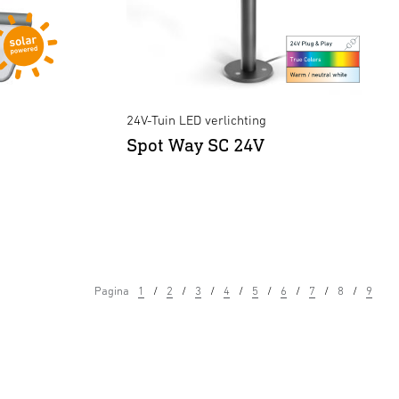
24V-Tuin LED verlichting
Spot Way SC 24V
Pagina
1
2
3
4
5
6
7
8
9