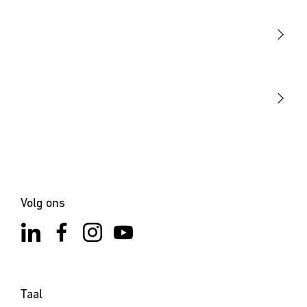
Sensoren
STEINEL Tools
Onze missie
STEINEL Solutions
Contact
Volg ons
Taal