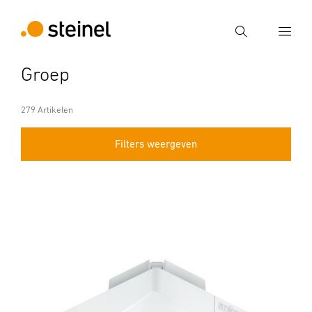
Zoek
Groep
Voer een zoekterm in
Zoek
279 Artikelen
Filters weergeven