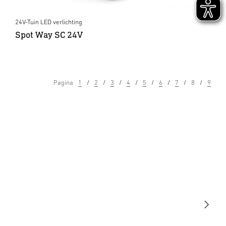
24V-Tuin LED verlichting
Spot Way SC 24V
Pagina
1
2
3
4
5
6
7
8
9
Licht