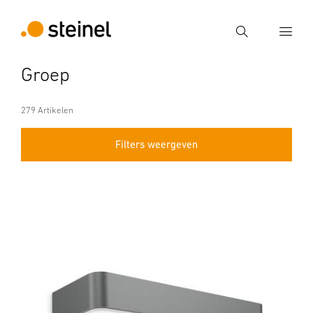
Zoek
Groep
Voer een zoekterm in
Zoek
279 Artikelen
Filters weergeven