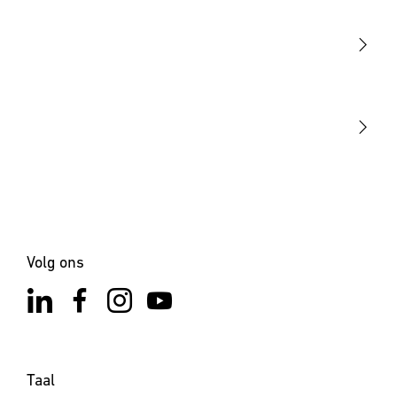
Sensoren
STEINEL Tools
Onze missie
STEINEL Solutions
Contact
×
XLED PRO Expanse SC
met bewegingsmelder &
Bluetooth - wit
Volg ons
Taal