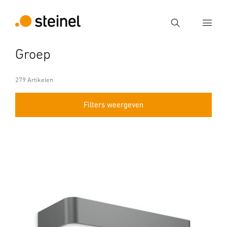
Zoek
Groep
Voer een zoekterm in
Zoek
279 Artikelen
Filters weergeven