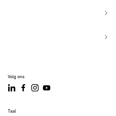
Sensoren
STEINEL Tools
Onze missie
STEINEL Solutions
Contact
×
XLED PRO Expanse SC
met bewegingsmelder &
Bluetooth - wit
Volg ons
Taal