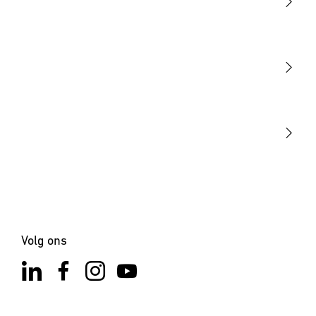
Licht
Sensoren
STEINEL Tools
Onze missie
STEINEL Solutions
Contact
Volg ons