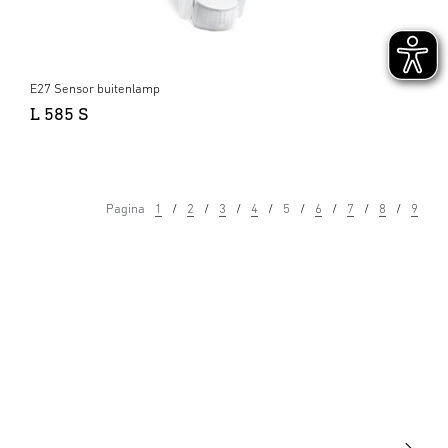
E27 Sensor buitenlamp
L 585 S
Pagina
1
2
3
4
5
6
7
8
9