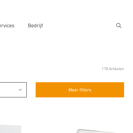
rvices
Bedrijf
Zoek
r een zoekterm in
178 Artikelen
Meer filters