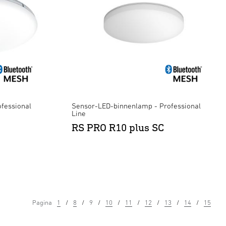
fessional
Sensor-LED-binnenlamp - Professional
Line
RS PRO R10 plus SC
Pagina
1
8
9
10
11
12
13
14
15