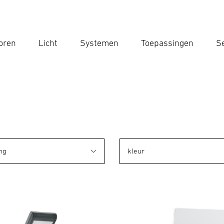
oren
Licht
Systemen
Toepassingen
Se
Voe
Zoek
ng
kleur