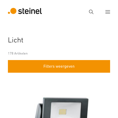
Zoek
Voer een zoekterm in
Licht
Zoek
178 Artikelen
Filters weergeven