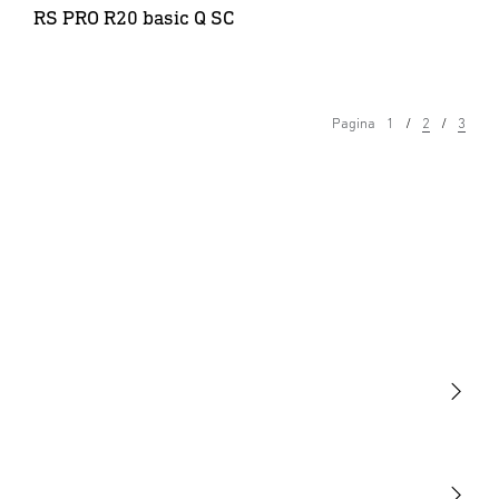
RS PRO R20 basic Q SC
Pagina
1
2
3
Licht
Sensoren