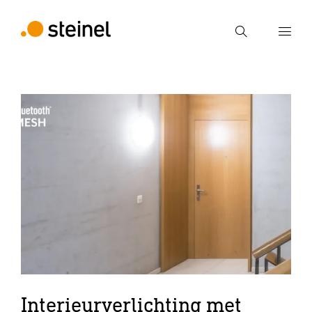
Zoek
Voer een zoekterm in
Zoek
Interieurverlichting met