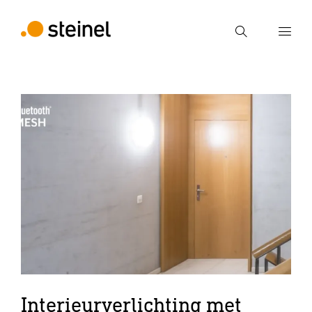
Zoek
Voer een zoekterm in
Zoek
Interieurverlichting met