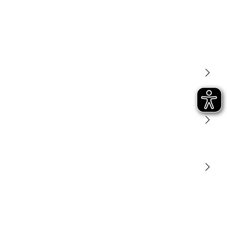
Licht
Sensoren
STEINEL Tools
Onze missie
STEINEL Solutions
Contact