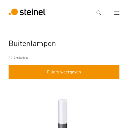
Zoek
Voer een zoekterm in
Buitenlampen
Zoek
82 Artikelen
Filters weergeven