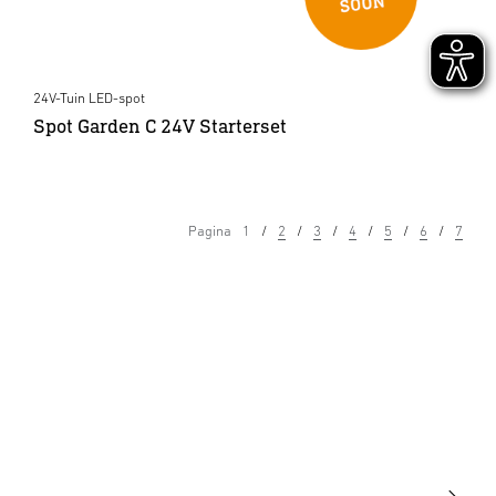
24V-Tuin LED-spot
Spot Garden C 24V Starterset
Pagina
1
2
3
4
5
6
7