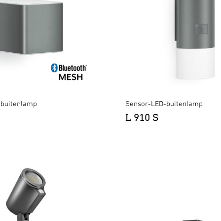
-buitenlamp
Sensor-LED-buitenlamp
L 910 S
XLED ONE S antraciet
×