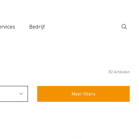
rvices
Bedrijf
Zoek
r een zoekterm in
82 Artikelen
Meer filters