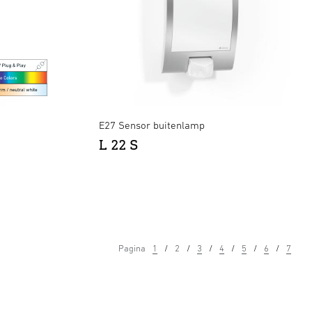
E27 Sensor buitenlamp
L 22 S
Pagina
1
2
3
4
5
6
7