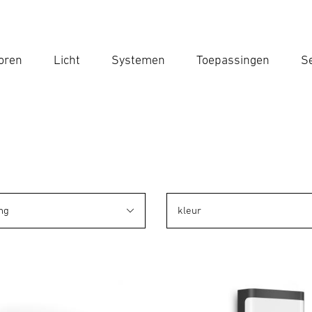
oren
Licht
Systemen
Toepassingen
Se
Voe
Zoek
ng
kleur