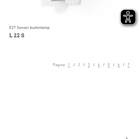
E27 Sensor buitenlamp
L 22 S
Pagina
1
2
3
4
5
6
7