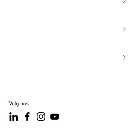
Licht
Sensoren
STEINEL Tools
Onze missie
STEINEL Solutions
Contact
×
XLED ONE S antraciet
Volg ons