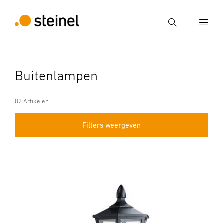
Zoek
Voer een zoekterm in
Buitenlampen
Zoek
82 Artikelen
Filters weergeven