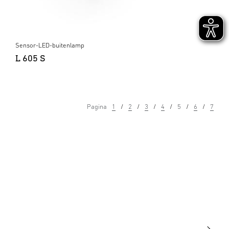
Sensor-LED-buitenlamp
L 605 S
Pagina
1
2
3
4
5
6
7