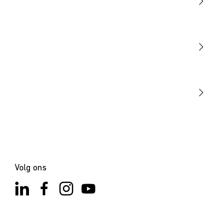
Licht
Sensoren
STEINEL Tools
Onze missie
STEINEL Solutions
Contact
Volg ons