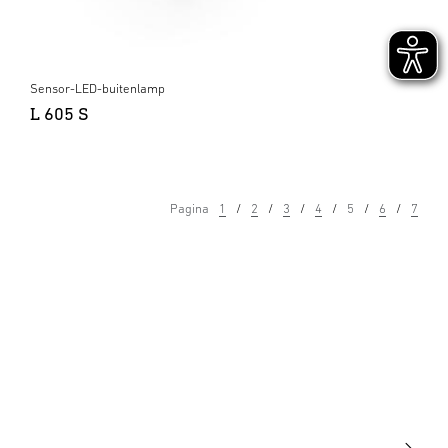
Sensor-LED-buitenlamp
L 605 S
Pagina
1
2
3
4
5
6
7