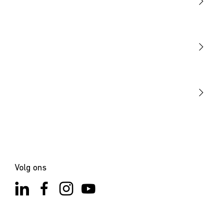
Licht
Sensoren
STEINEL Tools
Onze missie
STEINEL Solutions
Contact
Volg ons