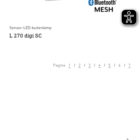
Sensor-LED-buitenlamp
L 270 digi SC
Pagina
1
2
3
4
5
6
7