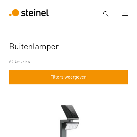
Zoek
Voer een zoekterm in
Buitenlampen
Zoek
82 Artikelen
Filters weergeven