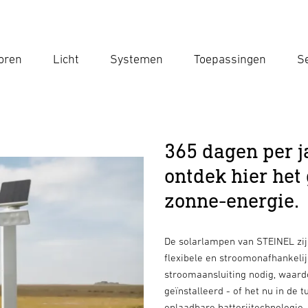
oren
Licht
Systemen
Toepassingen
Se
Voe
Zoek
365 dagen per j
ontdek hier he
zonne-energie.
De solarlampen van STEINEL zijn
flexibele en stroomonafhankelij
stroomaansluiting nodig, waard
geïnstalleerd - of het nu in de t
oplaadbare batterijtechnologie,