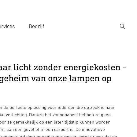
rvices
Bedrijf
Zoek
r een zoekterm in
aar licht zonder energiekosten -
t geheim van onze lampen op
 de perfecte oplossing voor iedereen die op zoek is naar
ke verlichting. Dankzij het zonnepaneel hebben ze geen
oor ze gemakkelijk op een later tijdstip kunnen worden
uin, aan een gevel of in een carport is. De innovatieve
 aangestuurd door een microprocessor, zorgt ervoor dat de