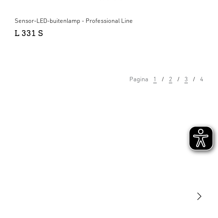
Sensor-LED-buitenlamp - Professional Line
L 331 S
Pagina
1
2
3
4
Licht