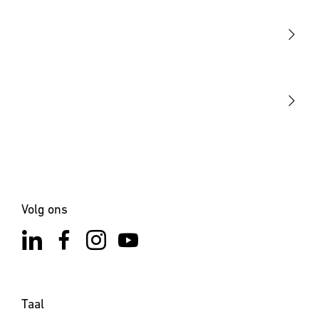
Sensoren
STEINEL Tools
Onze missie
STEINEL Solutions
Contact
Volg ons
Taal